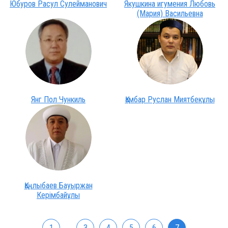
Юбуров Расул Сулейманович
Якушкина игумения Любовь
(Мария) Васильевна
Янг Пол Чункиль
Қамбар Руслан Миятбекұлы
Қаңлыбаев Бауыржан
Керімбайұлы
1
...
3
4
5
6
7