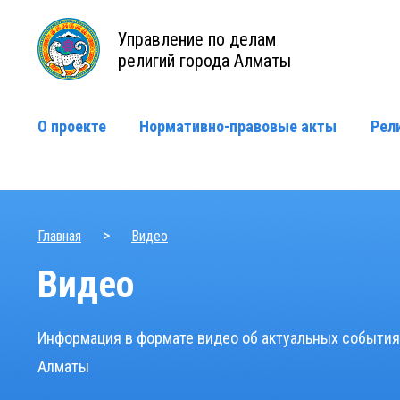
Управление по делам
религий города Алматы
О проекте
Нормативно-правовые акты
Рел
>
Главная
Видео
Видео
Информация в формате видео об актуальных событиях
Алматы