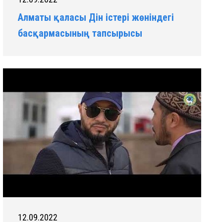
Алматы қаласы Дін істері жөніндегі
басқармасының тапсырысы
12.09.2022