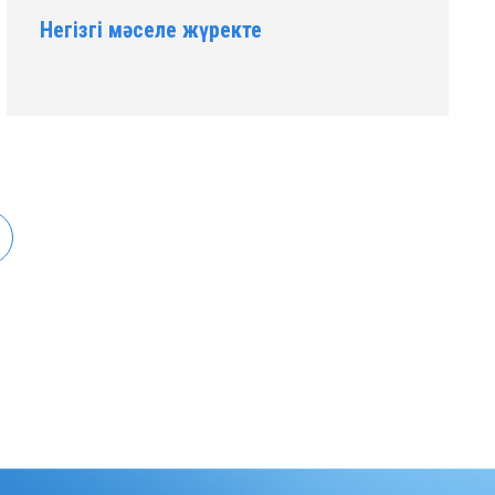
Негізгі мәселе жүректе