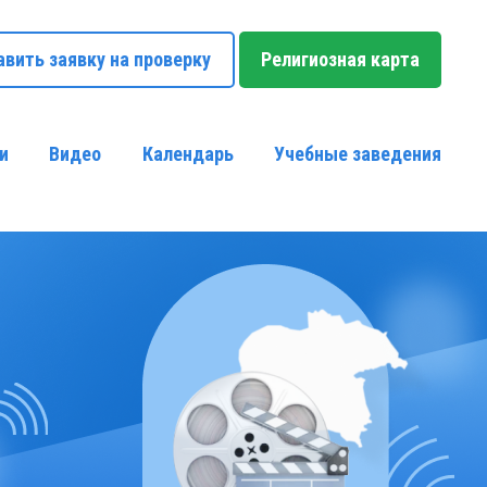
авить заявку на проверку
Религиозная карта
и
Видео
Календарь
Учебные заведения