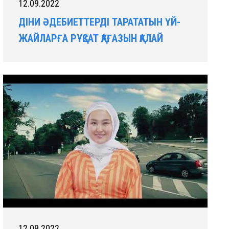
12.09.2022
ДІНИ ӘДЕБИЕТТЕРДІ ТАРАТАТЫН ҮЙ-
ЖАЙЛАРҒА РҰҚСАТ ҚАҒАЗЫН ҚАЛАЙ
АЛУҒА БОЛАДЫ?
12.09.2022