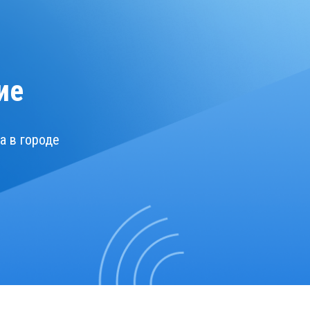
ие
а в городе