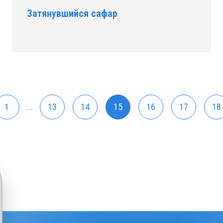
Затянувшийся сафар
1
...
13
14
15
16
17
18