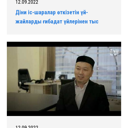
12.09.2022
Діни іс-шаралар өткізетін үй-
жайларды ғибадат үйлерінен тыс
жерлерде орналастыруға келісімберу.
12.09.2022