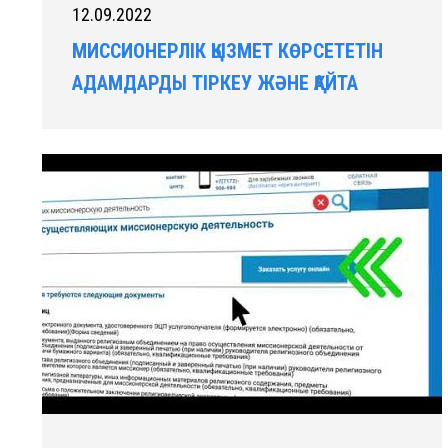
12.09.2022
МИССИОНЕРЛІК ҚЫЗМЕТ КӨРСЕТЕТІН
АДАМДАРДЫ ТІРКЕУ ЖӘНЕ ҚАЙТА
ТІРКЕУ ТӘРТІБІ