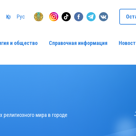
Қаз
Рус
Ост
игия и общество
Справочная информация
Новост
 религиозного мира в городе