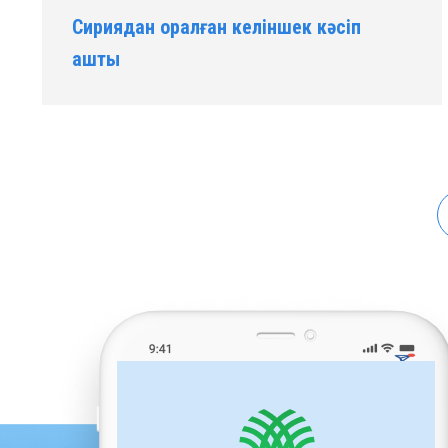
Сириядан оралған келіншек кәсіп
ашты