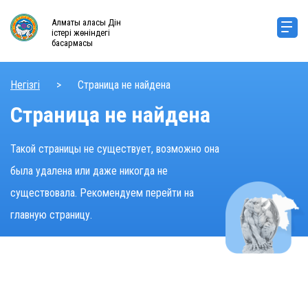
Алматы қаласы Дін
істері жөніндегі
басқармасы
Негізгі
>
Страница не найдена
Страница не найдена
Такой страницы не существует, возможно она
была удалена или даже никогда не
существовала. Рекомендуем перейти на
главную страницу.