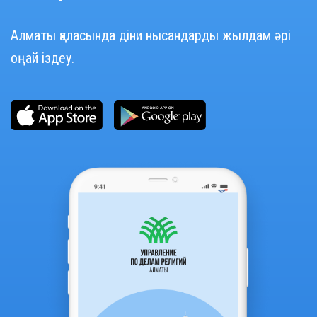
Алматы қаласында діни нысандарды жылдам әрі
оңай іздеу.