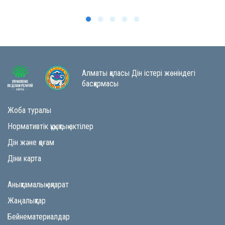
Алматы қаласы Дін істері жөніндегі
басқармасы
Жоба туралы
Нормативтік құқықтық актілер
Дін және қоғам
Діни карта
Анықтамалық ақпарат
Жаңалықтар
Бейнематериалдар