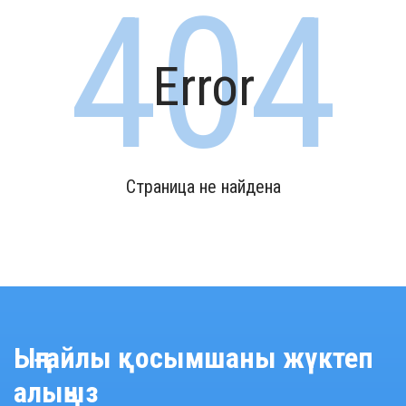
Error
Страница не найдена
Ыңғайлы қосымшаны жүктеп
алыңыз