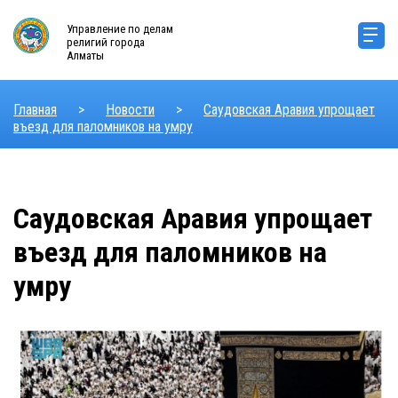
Управление по делам
религий города
Алматы
Главная
>
Новости
>
Саудовская Аравия упрощает
въезд для паломников на умру
Саудовская Аравия упрощает
въезд для паломников на
умру