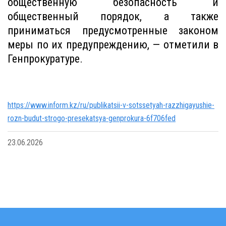
общественную безопасность и
общественный порядок, а также
приниматься предусмотренные законом
меры по их предупреждению,
— отметили в
Генпрокуратуре.
https://www.inform.kz/ru/publikatsii-v-sotssetyah-razzhigayushie-
rozn-budut-strogo-presekatsya-genprokura-6f706fed
23.06.2026