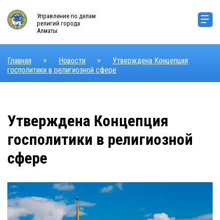
Управление по делам
религий города
Алматы
Главная
>
Новости
>
Утверждена Концепция
госполитики в религиозной сфере
Утверждена Концепция
госполитики в религиозной
сфере