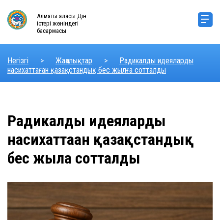
Алматы қаласы Дін
істері жөніндегі
басқармасы
Негізгі
>
Жаңалықтар
>
Радикалды идеяларды
насихаттаған қазақстандық бес жылға сотталды
Радикалды идеяларды
насихаттаған қазақстандық
бес жылға сотталды