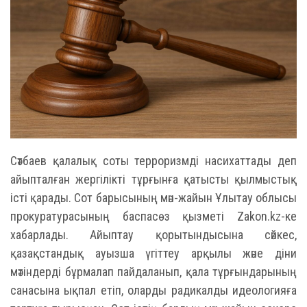
Сәтбаев қалалық соты терроризмді насихаттады деп
айыпталған жергілікті тұрғынға қатысты қылмыстық
істі қарады. Сот барысының мән-жайын Ұлытау облысы
прокуратурасының баспасөз қызметі Zakon.kz-ке
хабарлады. Айыптау қорытындысына сәйкес,
қазақстандық ауызша үгіттеу арқылы және діни
мәтіндерді бұрмалап пайдаланып, қала тұрғындарының
санасына ықпал етіп, оларды радикалды идеологияға