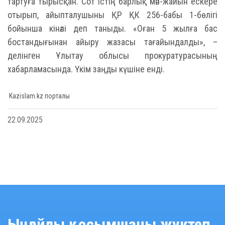
тартуға тырысқан. Сот істің барлық мән-жайын ескере
отырып, айыпталушыны ҚР ҚК 256-бабы 1-бөлігі
бойынша кінәлі деп таныды. «Оған 5 жылға бас
бостандығынан айыру жазасы тағайындалды», –
делінген Ұлытау облысы прокуратурасының
хабарламасында. Үкім заңды күшіне енді.
Kazislam.kz порталы
22.09.2025
Ыңғайлы қосымшаны жүктеп