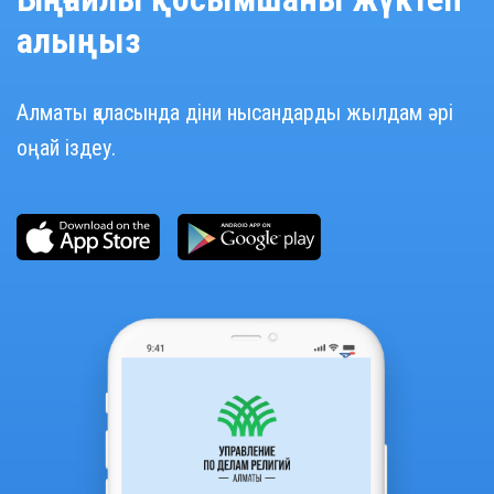
алыңыз
Алматы қаласында діни нысандарды жылдам әрі
оңай іздеу.