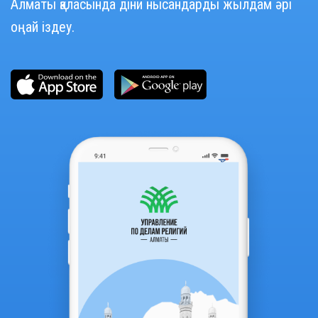
Алматы қаласында діни нысандарды жылдам әрі
оңай іздеу.