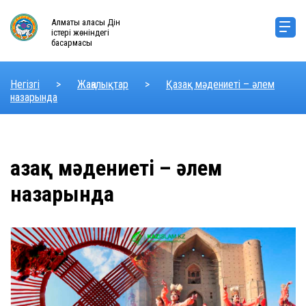
Алматы қаласы Дін
істері жөніндегі
басқармасы
Негізгі
>
Жаңалықтар
>
Қазақ мәдениеті – әлем
назарында
Қазақ мәдениеті – әлем
назарында