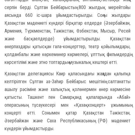
серпін берді. Сұлтан Бейбарыстың 800 жылдық мерейтойы
аясында 660 іс-шара ұйымдастырылды. Соңғы жылдары
Қазақстан мәдениеті күндері бірқатар елдерде (Әзербайжан,
Армения, Түркменстан, Тәжікстан, Өзбекстан, Мысыр, Ресей
және басқаелдерде) ұйымдастырылды. Қазақстан
өнерпаздары қатысқан гала-концерттер, театр қойылымдары,
қолданбалы және көркемөнер көрмелері, ұлттық фильмдердің
көрсетілімі және этно топтардың музыкалық кештері өтті.
Қ
азақстан делегациясы Каир қаласындағы жаңадан қалыпқа
келтірілген Сұлтан әз-Заһир Бейбарыс мешітінің салтанатты
ашылу рәсіміне және халықтық қолөнермен өнер көрмесіне
қатысты. Ташкент пен Самарқанд қалаларында «Абай»
операсының тұсаукесері мен «Қазақконцерт» ұжымының
концерті өтті. Сонымен қатар Қазақстан Тәжікстан,
Әзербайжан және Саха Республикасының (РФ) мәдениет
күндерін ұйымдастырды.