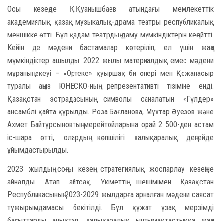
Осы кезеңде Қ.Қуанышбаев атындағы мемлекеттік
академиялық қазақ музыкалық-драма театры республикалық
меншікке өтті. Бұл қадам театрдың даму мүмкіндіктерін кеңейтті.
Кейін де мәдени бастамалар көтеріліп, ел үшін жаңа
мүмкіндіктер ашылды. 2022 жылы материалдық емес мәдени
мұраның екеуі – «Ортеке» қуыршақ би өнері мен Қожанасыр
туралы аңыз ЮНЕСКО-ның репрезентативті тізіміне енді.
Қазақстан эстрадасының символы саналатын «Гүлдер»
ансамблі қайта құрылды. Роза Бағланова, Мұхтар Әуезов және
Ахмет Байтұрсыновтың мерейтойларына орай 2 500-ден астам
іс-шара өтті, олардың көпшілігі халықаралық деңгейде
ұйымдастырылды.
2023 жылдың соңғы кезеңі стратегиялық жоспарлау кезеңіне
айналды. Атап айтсақ, Үкіметтің шешімімен Қазақстан
Республикасының 2023-2029 жылдарға арналған мәдени саясат
тұжырымдамасы бекітілді. Бұл құжат ұзақ мерзімді
бағыттарды анықтап, халықаралық ынтымақтастыққа жаңа