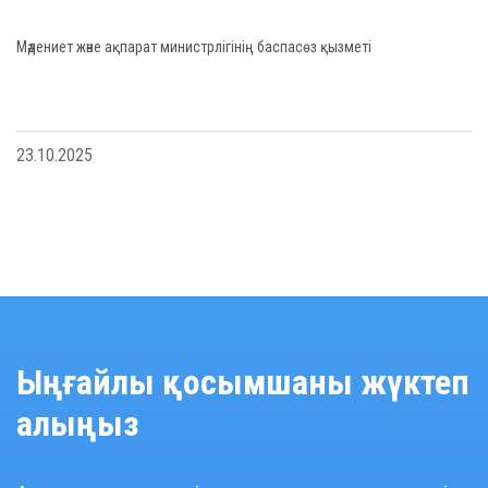
Мәдениет және ақпарат министрлігінің баспасөз қызметі
23.10.2025
Ыңғайлы қосымшаны жүктеп
алыңыз