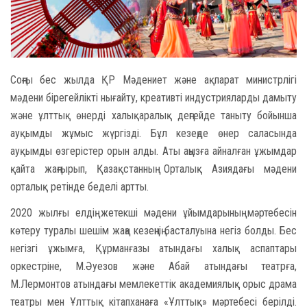
Соңғы бес жылда ҚР Мәдениет және ақпарат министрлігі
мәдени бірегейлікті нығайту, креативті индустрияларды дамыту
және ұлттық өнерді халықаралық деңгейде таныту бойынша
ауқымды жұмыс жүргізді. Бұл кезеңде өнер саласында
ауқымды өзгерістер орын алды. Аты аңызға айналған ұжымдар
қайта жаңғырып, Қазақстанның Орталық Азиядағы мәдени
орталық ретінде беделі артты.
2020 жылғы елдің жетекші мәдени ұйымдарының мәртебесін
көтеру туралы шешім жаңа кезеңнің басталуына негіз болды. Бес
негізгі ұжымға, Құрманғазы атындағы халық аспаптары
оркестріне, М.Әуезов және Абай атындағы театрға,
М.Лермонтов атындағы мемлекеттік академиялық орыс драма
театры мен Ұлттық кітапханаға «Ұлттық» мәртебесі берілді.