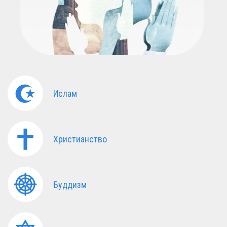
Ислам
Христианство
Буддизм